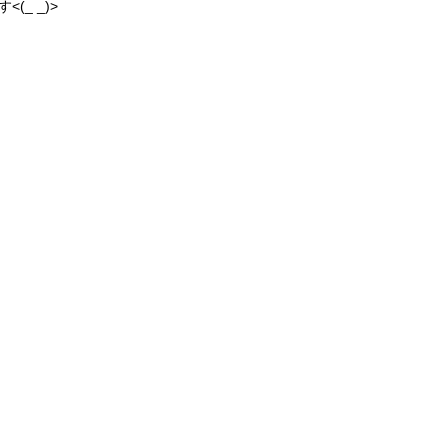
_ _)>