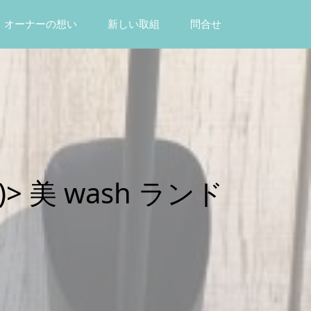
オーナーの想い
新しい取組
問合せ
 美 wash ランド
）