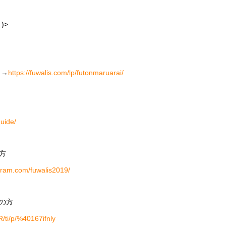
)>
 →
https://fuwalis.com/lp/futonmaruarai/
guide/
方
gram.com/fuwalis2019/
の方
/R/ti/p/%40167ifnly