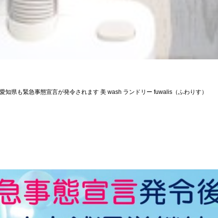
愛知県も緊急事態宣言が発令されます 美 wash ランドリー fuwalis（ふわりす）