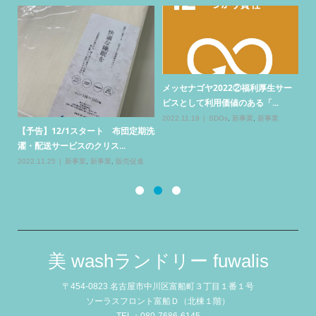
20
ドリ
メッセナゴヤ2022②福利厚生サー
ビスとして利用価値のある「...
【
景
2022.11.19
SDGs
,
新事業
,
新事業
コ
【予告】12/1スタート 布団定期洗
20
濯・配送サービスのクリス...
2022.11.25
新事業
,
新事業
,
販売促進
美 washランドリー fuwalis
〒454-0823 名古屋市中川区富船町３丁目１番１号
ソーラスフロント富船Ｄ（北棟１階）