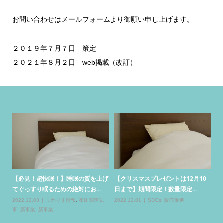
お問い合わせはメールフォームより御願い申し上げます。
２０１９年７月７日 策定
２０２１年８月２日 web掲載（改訂）
限
【必見！超快眠！】睡眠の質を上げ
【クリスマスプレゼントは12月10
.
てぐっすり眠るための絶対にお...
日まで】期間限定！数量限定...
事
2022.12.03
ふわりす情報
,
布団関連記
2022.12.01
SDGs
,
販売促進
メ
事
,
新事業
,
新事業
ト