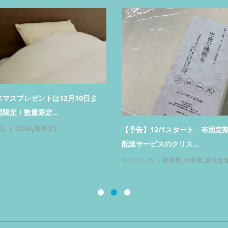
と
メッセージは「ゆ
プンのジブリパーク
2022.10.30
日常
メッセナゴヤ2022①思い出のポートメッ
セなごやへ！
2022.11.19
販売促進