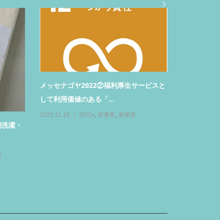
っくり」…11月1日オー
【お客様からの質問３】以前、他のコイ
は...
ンランドリーでお洗濯した...
の風景
2022.10.23
新事業
,
日常の風景