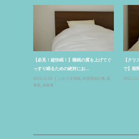
メッセナゴヤ2022②福利厚生サービス
して利用価値のある「...
2022.11.19
SDGs
,
新事業
,
新事業
/1スタート 布団定期洗濯・
クリス...
新事業
,
新事業
,
販売促進