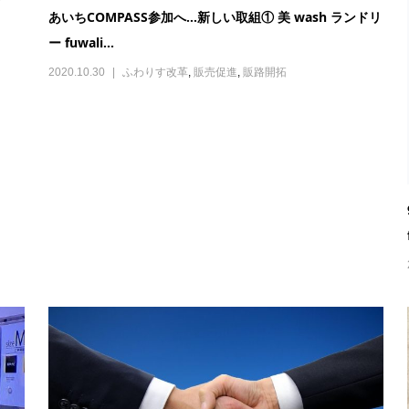
あいちCOMPASS参加へ…新しい取組① 美 wash ランドリ
ー fuwali...
2020.10.30
ふわりす改革
,
販売促進
,
販路開拓