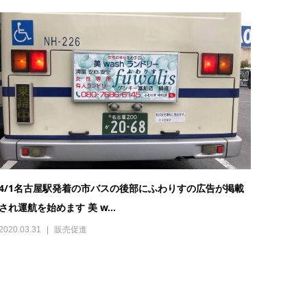
4/1名古屋駅発着の市バスの後部にふわりすの広告が掲載
され運航を始めます 美 w...
2020.03.31
販売促進