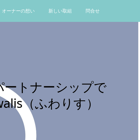
オーナーの想い
新しい取組
問合せ
 パートナーシップで
walis（ふわりす）