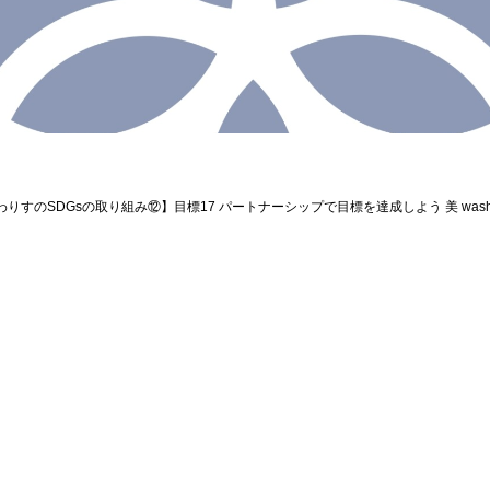
わりすのSDGsの取り組み⑫】目標17 パートナーシップで目標を達成しよう 美 wash 