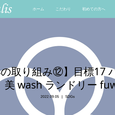
ホーム
こだわり
初めての方へ
sの取り組み⑫】目標17
 wash ランドリー fu
2022.09.05
SDGs