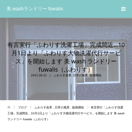
美 washランドリー fuwalis
有言実行「ふわりす洗濯工場」完成間近…10
月1日より「ふわりす大物洗濯代行サービ
ス」を開始します 美 wash ランドリー
fuwalis（ふわりす）
2021.08.31
ふわりす改革
,
日常の風景
,
販路開拓
ブログ
ふわりす改革
,
日常の風景
,
販路開拓
有言実行「ふわりす洗濯
工場」完成間近…10月1日より「ふわりす大物洗濯代行サービス」を開始します 美 wash
ランドリー fuwalis（ふわりす）