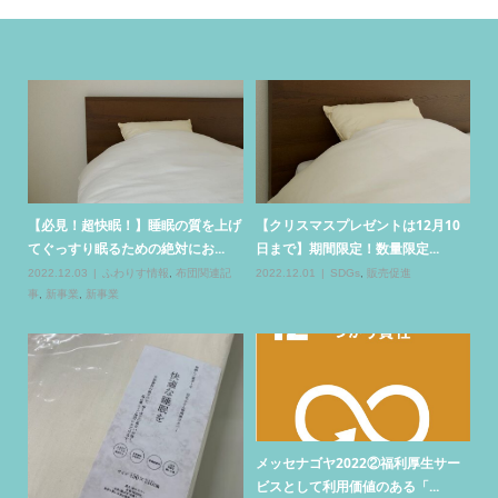
メッセージは「ゆっくり」…11月1
2
0
日オープンのジブリパークは...
更
2022.10.30
日常の風景
20
メッセナゴヤ2022①思い出のポー
心
トメッセなごやへ！
2022.11.19
販売促進
ー
手
る
【お客様からの質問３】以前、他の
新型コロナウイルス感染拡大が続く