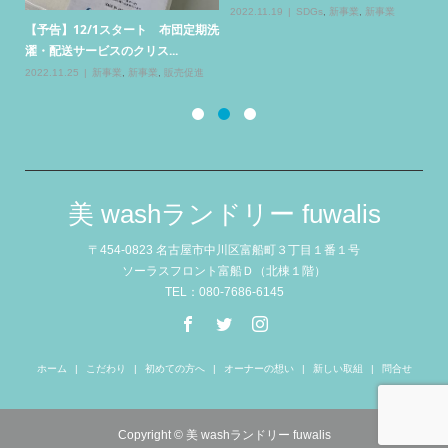
コインランドリーでお洗濯した...
中で、感染防止対策としてまず...
20
清
2022.10.23
新事業
,
日常の風景
2022.10.22
SDGs
美 washランドリー fuwalis
〒454-0823 名古屋市中川区富船町３丁目１番１号
ソーラスフロント富船Ｄ（北棟１階）
TEL：080-7686-6145
ホーム
こだわり
初めての方へ
オーナーの想い
新しい取組
問合せ
Copyright © 美 washランドリー fuwalis