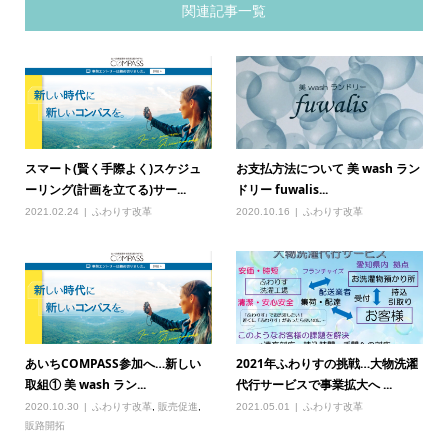
関連記事一覧
スマート(賢く手際よく)スケジュ
お支払方法について 美 wash ラン
ーリング(計画を立てる)サー...
ドリー fuwalis...
2021.02.24
ふわりす改革
2020.10.16
ふわりす改革
あいちCOMPASS参加へ…新しい
2021年ふわりすの挑戦…大物洗濯
取組① 美 wash ラン...
代行サービスで事業拡大へ ...
2020.10.30
ふわりす改革
,
販売促進
,
2021.05.01
ふわりす改革
販路開拓