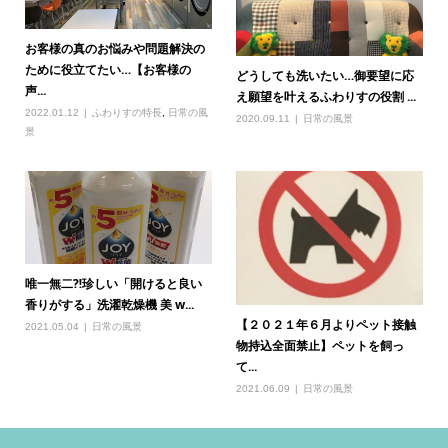
お客様の真のお悩みや問題解決の
ために役立てたい…【お客様の
どうしても洗いたい…御要望に応
声...
え願望を叶えるふわりすの役割 ...
2022.01.12
ふわりすの特長
,
日常の風
2020.09.11
日常の風景
景
唯一無二⁈珍しい「開けると良い
香りがする」洗濯乾燥機 美 w...
【２０２１年６月よりペット接触
2021.05.04
日常の風景
物持込全面禁止】ペットを飼っ
て...
2021.06.09
日常の風景