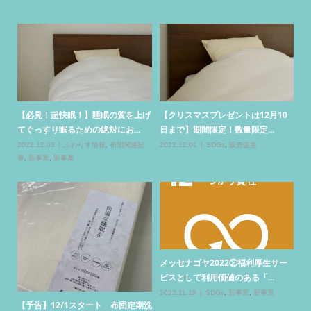
メッセージは「ゆっくり」…11月1
2
0
日オープンのジブリパークは...
更
2022.10.30
日常の風景
20
メッセナゴヤ2022①思い出のポー
心
トメッセなごやへ！
2022.11.19
販売促進
ー
手
る
【お客様からの質問３】以前、他の
新型コロナウイルス感染拡大が続く
コインランドリーでお洗濯した...
中で、感染防止対策としてまず...
20
清