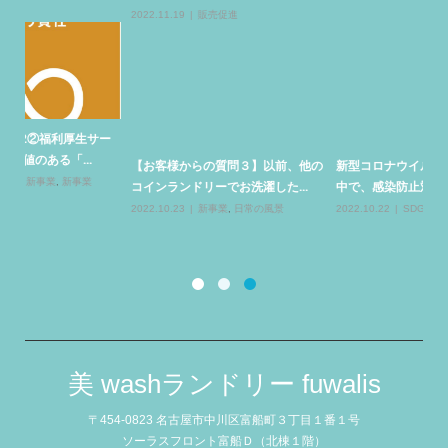
2022.11.19
販売促進
ー
手
る
【お客様からの質問３】以前、他の
新型コロナウイルス感染拡大が続く
コインランドリーでお洗濯した...
中で、感染防止対策としてまず...
20
清
2022.10.23
新事業
,
日常の風景
2022.10.22
SDGs
美 washランドリー fuwalis
〒454-0823 名古屋市中川区富船町３丁目１番１号
ソーラスフロント富船Ｄ（北棟１階）