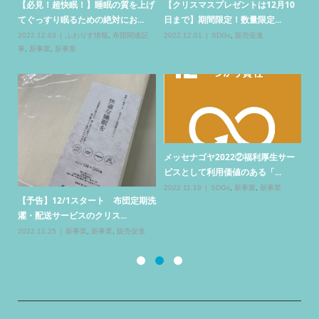
限
【必見！超快眠！】睡眠の質を上げ
【クリスマスプレゼントは12月10
.
てぐっすり眠るための絶対にお...
日まで】期間限定！数量限定...
事
2022.12.03
ふわりす情報
,
布団関連記
2022.12.01
SDGs
,
販売促進
メ
事
,
新事業
,
新事業
ト
20
ドリ
メッセナゴヤ2022②福利厚生サー
ビスとして利用価値のある「...
【
景
2022.11.19
SDGs
,
新事業
,
新事業
コ
【予告】12/1スタート 布団定期洗
20
濯・配送サービスのクリス...
2022.11.25
新事業
,
新事業
,
販売促進