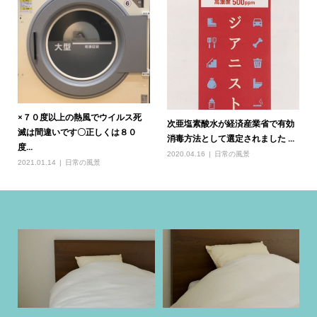
×７０度以上の熱風でウイルス死
次亜塩素酸水が経済産業省で有効
滅は間違いです〇正しくは８０
消毒方法として選定されました ...
度...
2020.04.16
日常の風景
2021.01.14
日常の風景