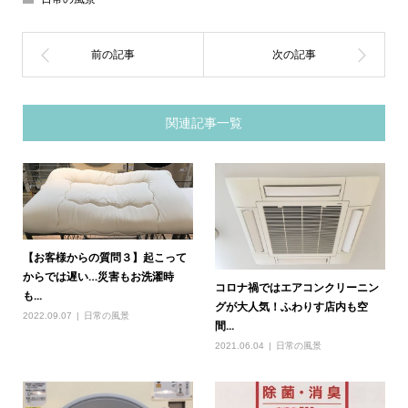
関連記事一覧
【お客様からの質問３】起こって
からでは遅い…災害もお洗濯時
コロナ禍ではエアコンクリーニン
も...
グが大人気！ふわりす店内も空
2022.09.07
日常の風景
間...
2021.06.04
日常の風景